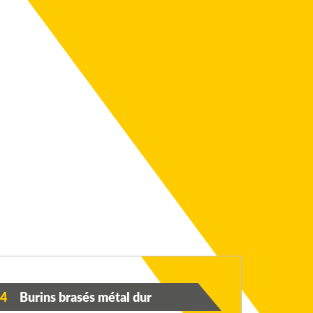
4
Burins brasés métal dur
5
Out